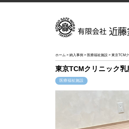
ホーム
>
納入事例
>
医療福祉施設
> 東京TC
東京TCMクリニック乳
医療福祉施設